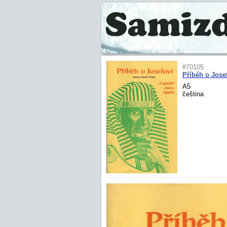
#70105
Příběh o Jose
A5
čeština